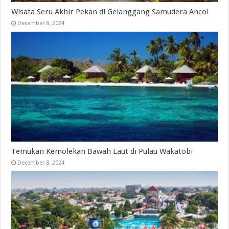
Wisata Seru Akhir Pekan di Gelanggang Samudera Ancol
December 8, 2024
Temukan Kemolekan Bawah Laut di Pulau Wakatobi
December 8, 2024