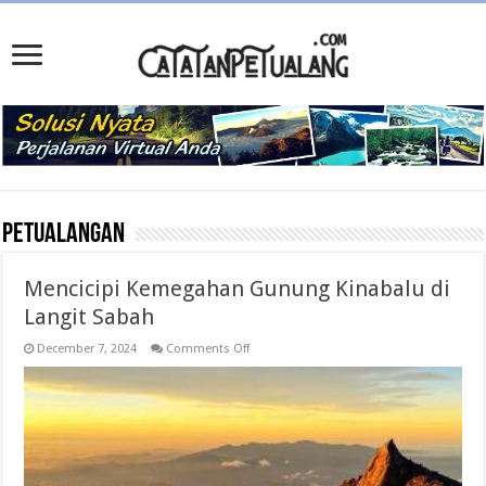
Petualangan
Mencicipi Kemegahan Gunung Kinabalu di
Langit Sabah
on
December 7, 2024
Comments Off
Mencicipi
Kemegahan
Gunung
Kinabalu
di
Langit
Sabah