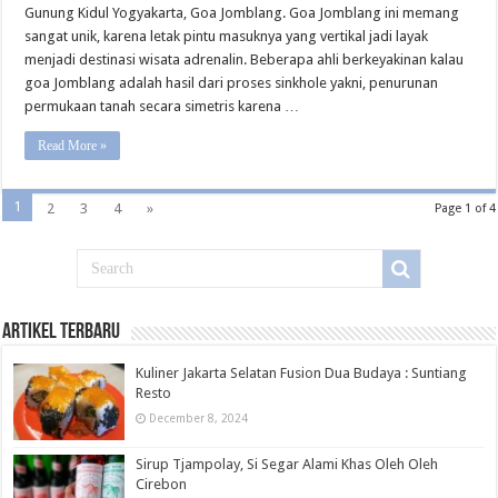
Gunung Kidul Yogyakarta, Goa Jomblang. Goa Jomblang ini memang
sangat unik, karena letak pintu masuknya yang vertikal jadi layak
menjadi destinasi wisata adrenalin. Beberapa ahli berkeyakinan kalau
goa Jomblang adalah hasil dari proses sinkhole yakni, penurunan
permukaan tanah secara simetris karena …
Read More »
1
2
3
4
»
Page 1 of 4
Artikel Terbaru
Kuliner Jakarta Selatan Fusion Dua Budaya : Suntiang
Resto
December 8, 2024
Sirup Tjampolay, Si Segar Alami Khas Oleh Oleh
Cirebon