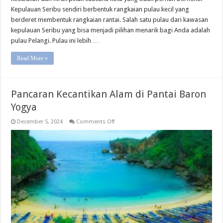
Kepulauan Seribu sendiri berbentuk rangkaian pulau kecil yang
berderet membentuk rangkaian rantai. Salah satu pulau dari kawasan
kepulauan Seribu yang bisa menjadi pilihan menarik bagi Anda adalah
pulau Pelangi. Pulau ini lebih …
Read More »
Pancaran Kecantikan Alam di Pantai Baron
Yogya
on
December 5, 2024
Comments Off
Pancaran
Kecantikan
Alam
di
Pantai
Baron
Yogya