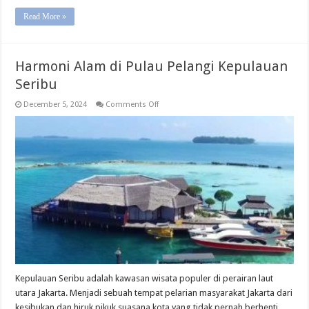
Read More »
Harmoni Alam di Pulau Pelangi Kepulauan
Seribu
on
December 5, 2024
Comments Off
Harmoni
Alam
di
Pulau
Pelangi
Kepulauan
Seribu
Kepulauan Seribu adalah kawasan wisata populer di perairan laut
utara Jakarta. Menjadi sebuah tempat pelarian masyarakat Jakarta dari
kesibukan dan hiruk pikuk suasana kota yang tidak pernah berhenti.