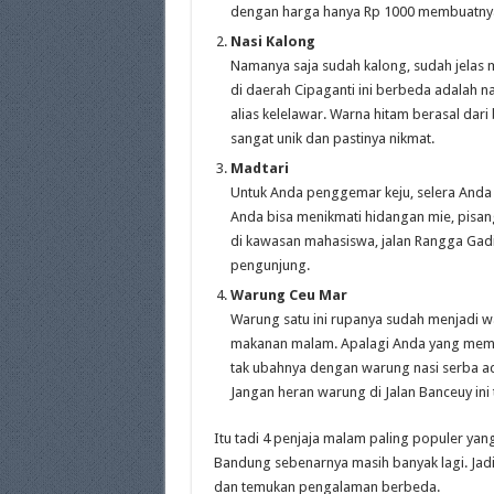
dengan harga hanya Rp 1000 membuatnya m
Nasi Kalong
Namanya saja sudah kalong, sudah jelas
di daerah Cipaganti ini berbeda adalah n
alias kelelawar. Warna hitam berasal d
sangat unik dan pastinya nikmat.
Madtari
Untuk Anda penggemar keju, selera Anda ak
Anda bisa menikmati hidangan mie, pisang
di kawasan mahasiswa, jalan Rangga Gadin
pengunjung.
Warung Ceu Mar
Warung satu ini rupanya sudah menjadi 
makanan malam. Apalagi Anda yang meman
tak ubahnya dengan warung nasi serba ada
Jangan heran warung di Jalan Banceuy ini
Itu tadi 4 penjaja malam paling populer y
Bandung sebenarnya masih banyak lagi. Jad
dan temukan pengalaman berbeda.